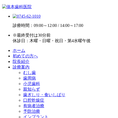
診療時間：09:00～12:00 / 14:00～17:00
※最終受付は30分前
休診日：木曜・日曜・祝日・第4水曜午後
ホーム
初めての方へ
院長紹介
診療案内
むし歯
歯周病
小児歯科
親知らず
歯ぎしり・食いしばり
口腔乾燥症
有病者治療
予防治療
インプラント